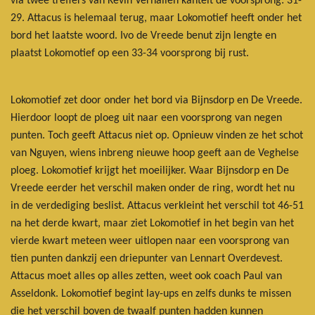
via twee treffers van Kevin Verhallen kantelt de voorsprong: 31-
29. Attacus is helemaal terug, maar Lokomotief heeft onder het
bord het laatste woord. Ivo de Vreede benut zijn lengte en
plaatst Lokomotief op een 33-34 voorsprong bij rust.
Lokomotief zet door onder het bord via Bijnsdorp en De Vreede.
Hierdoor loopt de ploeg uit naar een voorsprong van negen
punten. Toch geeft Attacus niet op. Opnieuw vinden ze het schot
van Nguyen, wiens inbreng nieuwe hoop geeft aan de Veghelse
ploeg. Lokomotief krijgt het moeilijker. Waar Bijnsdorp en De
Vreede eerder het verschil maken onder de ring, wordt het nu
in de verdediging beslist. Attacus verkleint het verschil tot 46-51
na het derde kwart, maar ziet Lokomotief in het begin van het
vierde kwart meteen weer uitlopen naar een voorsprong van
tien punten dankzij een driepunter van Lennart Overdevest.
Attacus moet alles op alles zetten, weet ook coach Paul van
Asseldonk. Lokomotief begint lay-ups en zelfs dunks te missen
die het verschil boven de twaalf punten hadden kunnen