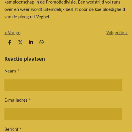
kampioenschap in de Promotiedivisie. Een wedstrijd vol runs
over en weer wordt uiteindelijk beslist door de koelbloedigheid
van de ploeg uit Veghel.
«
Vorige
Volgende
»
D
D
S
D
e
e
h
e
l
e
a
l
e
l
r
e
Reactie plaatsen
n
e
n
Naam *
E-mailadres *
Bericht *