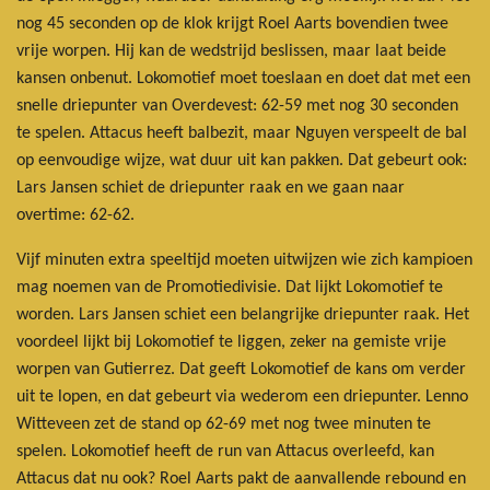
nog 45 seconden op de klok krijgt Roel Aarts bovendien twee
vrije worpen. Hij kan de wedstrijd beslissen, maar laat beide
kansen onbenut. Lokomotief moet toeslaan en doet dat met een
snelle driepunter van Overdevest: 62-59 met nog 30 seconden
te spelen. Attacus heeft balbezit, maar Nguyen verspeelt de bal
op eenvoudige wijze, wat duur uit kan pakken. Dat gebeurt ook:
Lars Jansen schiet de driepunter raak en we gaan naar
overtime: 62-62.
Vijf minuten extra speeltijd moeten uitwijzen wie zich kampioen
mag noemen van de Promotiedivisie. Dat lijkt Lokomotief te
worden. Lars Jansen schiet een belangrijke driepunter raak. Het
voordeel lijkt bij Lokomotief te liggen, zeker na gemiste vrije
worpen van Gutierrez. Dat geeft Lokomotief de kans om verder
uit te lopen, en dat gebeurt via wederom een driepunter. Lenno
Witteveen zet de stand op 62-69 met nog twee minuten te
spelen. Lokomotief heeft de run van Attacus overleefd, kan
Attacus dat nu ook? Roel Aarts pakt de aanvallende rebound en