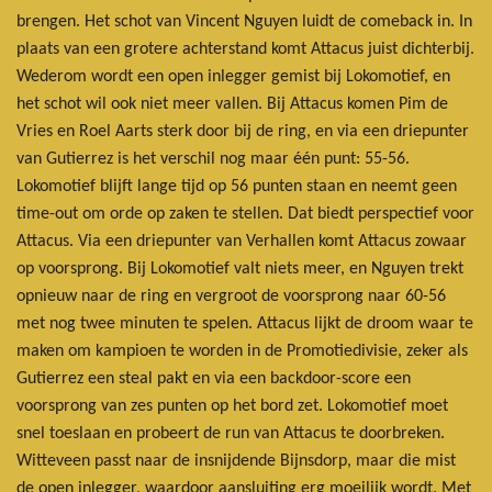
brengen. Het schot van Vincent Nguyen luidt de comeback in. In
plaats van een grotere achterstand komt Attacus juist dichterbij.
Wederom wordt een open inlegger gemist bij Lokomotief, en
het schot wil ook niet meer vallen. Bij Attacus komen Pim de
Vries en Roel Aarts sterk door bij de ring, en via een driepunter
van Gutierrez is het verschil nog maar één punt: 55-56.
Lokomotief blijft lange tijd op 56 punten staan en neemt geen
time-out om orde op zaken te stellen. Dat biedt perspectief voor
Attacus. Via een driepunter van Verhallen komt Attacus zowaar
op voorsprong. Bij Lokomotief valt niets meer, en Nguyen trekt
opnieuw naar de ring en vergroot de voorsprong naar 60-56
met nog twee minuten te spelen. Attacus lijkt de droom waar te
maken om kampioen te worden in de Promotiedivisie, zeker als
Gutierrez een steal pakt en via een backdoor-score een
voorsprong van zes punten op het bord zet. Lokomotief moet
snel toeslaan en probeert de run van Attacus te doorbreken.
Witteveen passt naar de insnijdende Bijnsdorp, maar die mist
de open inlegger, waardoor aansluiting erg moeilijk wordt. Met