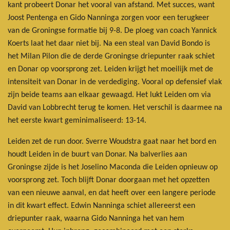
kant probeert Donar het vooral van afstand. Met succes, want
Joost Pentenga en Gido Nanninga zorgen voor een terugkeer
van de Groningse formatie bij 9-8. De ploeg van coach Yannick
Koerts laat het daar niet bij. Na een steal van David Bondo is
het Milan Pilon die de derde Groningse driepunter raak schiet
en Donar op voorsprong zet. Leiden krijgt het moeilijk met de
intensiteit van Donar in de verdediging. Vooral op defensief vlak
zijn beide teams aan elkaar gewaagd. Het lukt Leiden om via
David van Lobbrecht terug te komen. Het verschil is daarmee na
het eerste kwart geminimaliseerd: 13-14.
Leiden zet de run door. Sverre Woudstra gaat naar het bord en
houdt Leiden in de buurt van Donar. Na balverlies aan
Groningse zijde is het Joselino Maconda die Leiden opnieuw op
voorsprong zet. Toch blijft Donar doorgaan met het opzetten
van een nieuwe aanval, en dat heeft over een langere periode
in dit kwart effect. Edwin Nanninga schiet allereerst een
driepunter raak, waarna Gido Nanninga het van hem