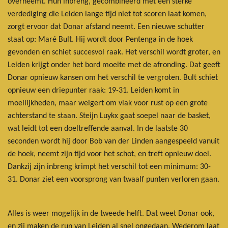
overneemt. Hun inbreng, gecombineerd met een sterke
verdediging die Leiden lange tijd niet tot scoren laat komen,
zorgt ervoor dat Donar afstand neemt. Een nieuwe schutter
staat op: Maré Bult. Hij wordt door Pentenga in de hoek
gevonden en schiet succesvol raak. Het verschil wordt groter, en
Leiden krijgt onder het bord moeite met de afronding. Dat geeft
Donar opnieuw kansen om het verschil te vergroten. Bult schiet
opnieuw een driepunter raak: 19-31. Leiden komt in
moeilijkheden, maar weigert om vlak voor rust op een grote
achterstand te staan. Steijn Luykx gaat soepel naar de basket,
wat leidt tot een doeltreffende aanval. In de laatste 30
seconden wordt hij door Bob van der Linden aangespeeld vanuit
de hoek, neemt zijn tijd voor het schot, en treft opnieuw doel.
Dankzij zijn inbreng krimpt het verschil tot een minimum: 30-
31. Donar ziet een voorsprong van twaalf punten verloren gaan.
Alles is weer mogelijk in de tweede helft. Dat weet Donar ook,
en zij maken de run van Leiden al snel ongedaan. Wederom laat