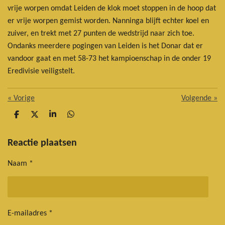
vrije worpen omdat Leiden de klok moet stoppen in de hoop dat
er vrije worpen gemist worden. Nanninga blijft echter koel en
zuiver, en trekt met 27 punten de wedstrijd naar zich toe.
Ondanks meerdere pogingen van Leiden is het Donar dat er
vandoor gaat en met 58-73 het kampioenschap in de onder 19
Eredivisie veiligstelt.
«
Vorige
Volgende
»
D
D
S
D
e
e
h
e
l
e
a
l
e
l
r
e
Reactie plaatsen
n
e
n
Naam *
E-mailadres *