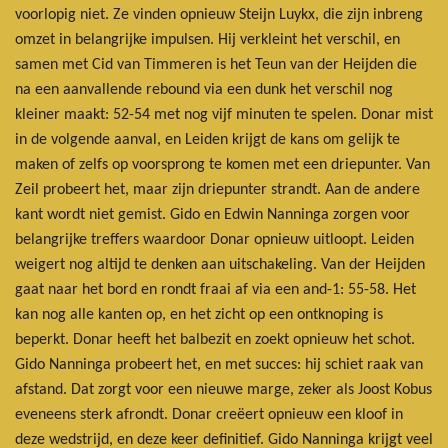
voorlopig niet. Ze vinden opnieuw Steijn Luykx, die zijn inbreng
omzet in belangrijke impulsen. Hij verkleint het verschil, en
samen met Cid van Timmeren is het Teun van der Heijden die
na een aanvallende rebound via een dunk het verschil nog
kleiner maakt: 52-54 met nog vijf minuten te spelen. Donar mist
in de volgende aanval, en Leiden krijgt de kans om gelijk te
maken of zelfs op voorsprong te komen met een driepunter. Van
Zeil probeert het, maar zijn driepunter strandt. Aan de andere
kant wordt niet gemist. Gido en Edwin Nanninga zorgen voor
belangrijke treffers waardoor Donar opnieuw uitloopt. Leiden
weigert nog altijd te denken aan uitschakeling. Van der Heijden
gaat naar het bord en rondt fraai af via een and-1: 55-58. Het
kan nog alle kanten op, en het zicht op een ontknoping is
beperkt. Donar heeft het balbezit en zoekt opnieuw het schot.
Gido Nanninga probeert het, en met succes: hij schiet raak van
afstand. Dat zorgt voor een nieuwe marge, zeker als Joost Kobus
eveneens sterk afrondt. Donar creëert opnieuw een kloof in
deze wedstrijd, en deze keer definitief. Gido Nanninga krijgt veel