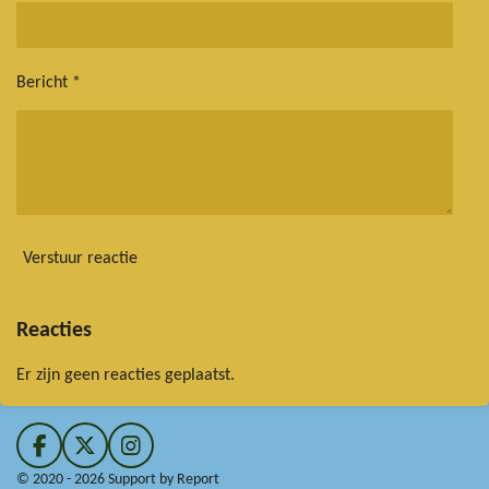
Bericht *
Verstuur reactie
Reacties
Er zijn geen reacties geplaatst.
F
X
I
a
n
© 2020 - 2026 Support by Report