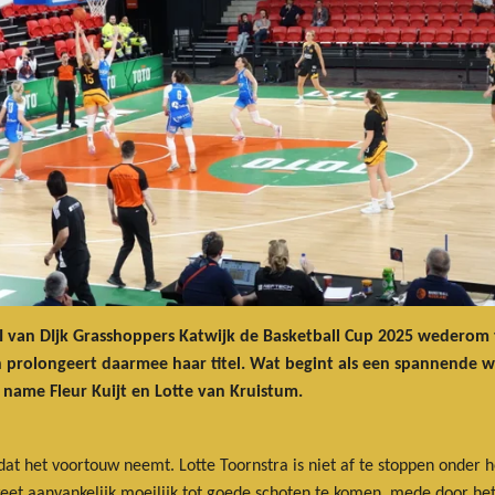
 GBI van DIjk Grasshoppers Katwijk de Basketball Cup 2025 wederom
prolongeert daarmee haar titel. Wat begint als een spannende wed
 name Fleur Kuijt en Lotte van Kruistum.
 dat het voortouw neemt. Lotte Toornstra is niet af te stoppen onder
eet aanvankelijk moeilijk tot goede schoten te komen, mede door he