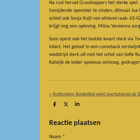
Na rust hervat Grasshoppers het sterke spel
insnijdende speelster te vinden, ditmaal Joa
schiet ook Sonja Kuijt van afstand raak: 63-
krijgt nog een opleving. Milou Vennema zorg
Suns opent ook het laatste kwart sterk via 
intact. Het geloof in een comeback verdwijn
wedstrijd sterk uit met het schot van Sofie 
Katwijk de beker opnieuw omhoog, gedragen 
«
D
D
S
e
e
h
l
e
a
e
l
r
Reactie plaatsen
n
e
Naam *