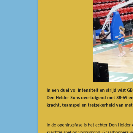
In een duel vol intensiteit en strijd wist
Den Helder Suns overtuigend met 88-69 en 
kracht, teamspel en trefzekerheid van met
In de openingsfase is het echter Den Helder
krachtig spel op voorsprong. Grasshoppers w