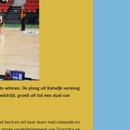
 te winnen. De ploeg uit Katwijk versloeg
strijd, groeit uit tot een duel van
 het bord en zet haar team met rebounds en
t sterke verdedigingswerk van Toornstra en