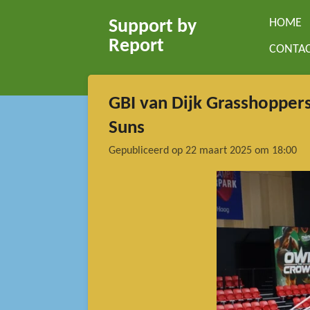
Ga
HOME
Support by
direct
Report
CONTA
naar
de
hoofdinhoud
GBI van Dijk Grasshopper
Suns
Gepubliceerd op 22 maart 2025 om 18:00