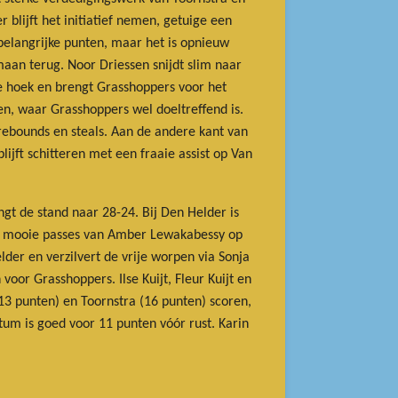
 blijft het initiatief nemen, getuige een
 belangrijke punten, maar het is opnieuw
aan terug. Noor Driessen snijdt slim naar
 de hoek en brengt Grasshoppers voor het
en, waar Grasshoppers wel doeltreffend is.
 rebounds en steals. Aan de andere kant van
blijft schitteren met een fraaie assist op Van
ngt de stand naar 28-24. Bij Den Helder is
ij mooie passes van Amber Lewakabessy op
lder en verzilvert de vrije worpen via Sonja
voor Grasshoppers. Ilse Kuijt, Fleur Kuijt en
13 punten) en Toornstra (16 punten) scoren,
tum is goed voor 11 punten vóór rust. Karin