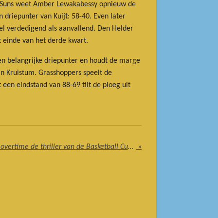
van Suns weet Amber Lewakabessy opnieuw de
 driepunter van Kuijt: 58-40. Even later
wel verdedigend als aanvallend. Den Helder
 einde van het derde kwart.
een belangrijke driepunter en houdt de marge
an Kruistum. Grasshoppers speelt de
een eindstand van 88-69 tilt de ploeg uit
Heroes Den Bosch wint na overtime de thriller van de Basketball Cup finale 2025
»