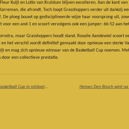
. Fleur Kuijt en Lotte van Kruistum blijven excelleren. Aan de kant 
 Karreman, die afrondt. Toch loopt Grasshoppers verder uit dankzij een
42. De ploeg bouwt op gedisciplineerde wijze haar voorsprong uit, zo
t voor een and-1 en scoort vervolgens ook een jumper: 66-52 aan het
Toornstra, maar Grasshoppers houdt stand. Rosalie Aandewiel scoort 
t en het verschil wordt definitief gemaakt door opnieuw een sterke V
Kuijt en mag zich opnieuw winnaar van de Basketball Cup noemen. Met 
door een collectieve prestatie.
Rotterdam Basketbal wint overtuigend de Basketball Cup in rolstoelbasketbalfinale tegen Sunrise Medical