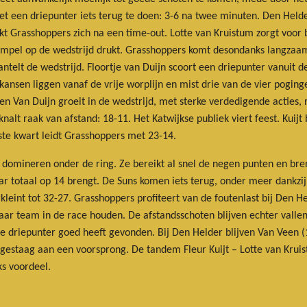
et een driepunter iets terug te doen: 3-6 na twee minuten. Den Helder
kt Grasshoppers zich na een time-out. Lotte van Kruistum zorgt voor
empel op de wedstrijd drukt. Grasshoppers komt desondanks langzaam
kantelt de wedstrijd. Floortje van Duijn scoort een driepunter vanuit
kansen liggen vanaf de vrije worplijn en mist drie van de vier poging
en Van Duijn groeit in de wedstrijd, met sterke verdedigende acties,
 knalt raak van afstand: 18-11. Het Katwijkse publiek viert feest. Kuijt 
ste kwart leidt Grasshoppers met 23-14.
m domineren onder de ring. Ze bereikt al snel de negen punten en bre
ar totaal op 14 brengt. De Suns komen iets terug, onder meer dankz
leint tot 32-27. Grasshoppers profiteert van de foutenlast bij Den He
haar team in de race houden. De afstandsschoten blijven echter vallen 
de driepunter goed heeft gevonden. Bij Den Helder blijven Van Veen (
gestaag aan een voorsprong. De tandem Fleur Kuijt – Lotte van Kruis
ks voordeel.