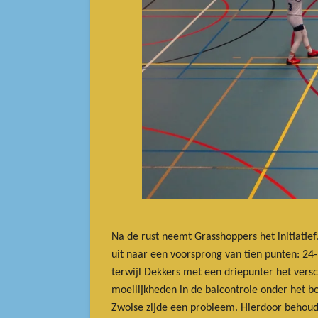
Na de rust neemt Grasshoppers het initiatief
uit naar een voorsprong van tien punten: 24
terwijl Dekkers met een driepunter het vers
moeilijkheden in de balcontrole onder het bo
Zwolse zijde een probleem. Hierdoor behoud