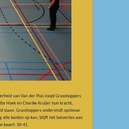
kerheid van Van der Plas loopt Grasshoppers
te Hoek en Charike Kruijer hun kracht,
eld slaan. Grasshoppers ondervindt opnieuw
alle kanten op kan, blijft het balverlies aan
e kwart: 30-41.