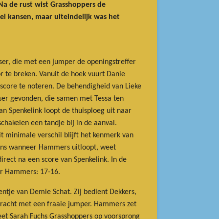
Na de rust wist Grasshoppers de
l kansen, maar uiteindelijk was het
ser, die met een jumper de openingstreffer
 te breken. Vanuit de hoek vuurt Danie
dscore te noteren. De behendigheid van Lieke
sser gevonden, die samen met Tessa ten
n Spenkelink loopt de thuisploeg uit naar
chakelen een tandje bij in de aanval.
it minimale verschil blijft het kenmerk van
kens wanneer Hammers uitloopt, weet
irect na een score van Spenkelink. In de
oor Hammers: 17-16.
entje van Demie Schat. Zij bedient Dekkers,
rkracht met een fraaie jumper. Hammers zet
eet Sarah Fuchs Grasshoppers op voorsprong