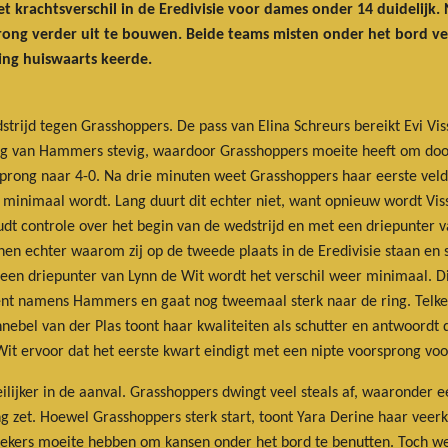
krachtsverschil in de Eredivisie voor dames onder 14 duidelijk. 
ong verder uit te bouwen. Beide teams misten onder het bord vee
ng huiswaarts keerde.
rijd tegen Grasshoppers. De pass van Elina Schreurs bereikt Evi Vis
ing van Hammers stevig, waardoor Grasshoppers moeite heeft om door
sprong naar 4-0. Na drie minuten weet Grasshoppers haar eerste vel
l minimaal wordt. Lang duurt dit echter niet, want opnieuw wordt Vi
 controle over het begin van de wedstrijd en met een driepunter va
en echter waarom zij op de tweede plaats in de Eredivisie staan en s
ia een driepunter van Lynn de Wit wordt het verschil weer minimaal. D
ement namens Hammers en gaat nog tweemaal sterk naar de ring. Tel
ebel van der Plas toont haar kwaliteiten als schutter en antwoordt d
Wit ervoor dat het eerste kwart eindigt met een nipte voorsprong v
ijker in de aanval. Grasshoppers dwingt veel steals af, waaronder e
ng zet. Hoewel Grasshoppers sterk start, toont Yara Derine haar vee
ekers moeite hebben om kansen onder het bord te benutten. Toch w