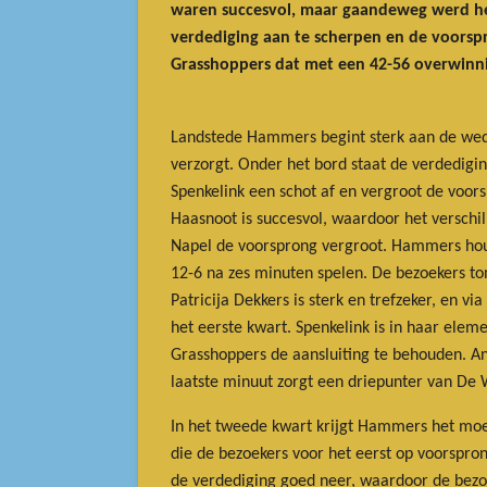
waren succesvol, maar gaandeweg werd het 
verdediging aan te scherpen en de voorspr
Grasshoppers dat met een 42-56 overwinni
Landstede Hammers begint sterk aan de wedst
verzorgt. Onder het bord staat de verdedig
Spenkelink een schot af en vergroot de voor
Haasnoot is succesvol, waardoor het verschi
Napel de voorsprong vergroot. Hammers houdt
12-6 na zes minuten spelen. De bezoekers ton
Patricija Dekkers is sterk en trefzeker, en v
het eerste kwart. Spenkelink is in haar el
Grasshoppers de aansluiting te behouden. Ann
laatste minuut zorgt een driepunter van De 
In het tweede kwart krijgt Hammers het moeil
die de bezoekers voor het eerst op voorspro
de verdediging goed neer, waardoor de bezo