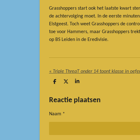
Grasshoppers start ook het laatste kwart st
de achtervolging moet. In de eerste minute
Elstgeest. Toch weet Grasshoppers de contro
toe voor Hammers, maar Grasshoppers trekt u
op BS Leiden in de Eredivisie.
«
Triple ThreaT onder 14 toont klasse in oef
D
D
S
e
e
h
l
e
a
e
l
r
Reactie plaatsen
n
e
Naam *