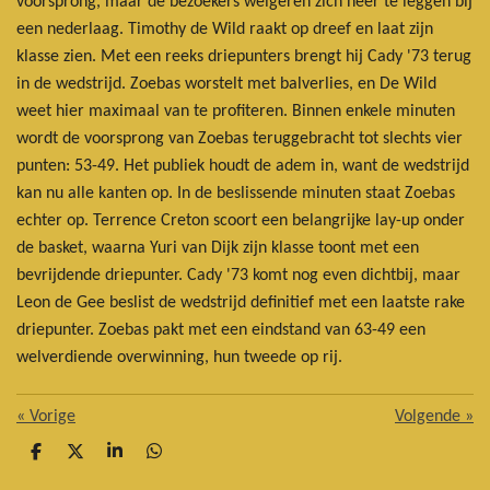
voorsprong, maar de bezoekers weigeren zich neer te leggen bij
een nederlaag. Timothy de Wild raakt op dreef en laat zijn
klasse zien. Met een reeks driepunters brengt hij Cady '73 terug
in de wedstrijd. Zoebas worstelt met balverlies, en De Wild
weet hier maximaal van te profiteren. Binnen enkele minuten
wordt de voorsprong van Zoebas teruggebracht tot slechts vier
punten: 53-49. Het publiek houdt de adem in, want de wedstrijd
kan nu alle kanten op. In de beslissende minuten staat Zoebas
echter op. Terrence Creton scoort een belangrijke lay-up onder
de basket, waarna Yuri van Dijk zijn klasse toont met een
bevrijdende driepunter. Cady '73 komt nog even dichtbij, maar
Leon de Gee beslist de wedstrijd definitief met een laatste rake
driepunter. Zoebas pakt met een eindstand van 63-49 een
welverdiende overwinning, hun tweede op rij.
«
Vorige
Volgende
»
D
D
S
D
e
e
h
e