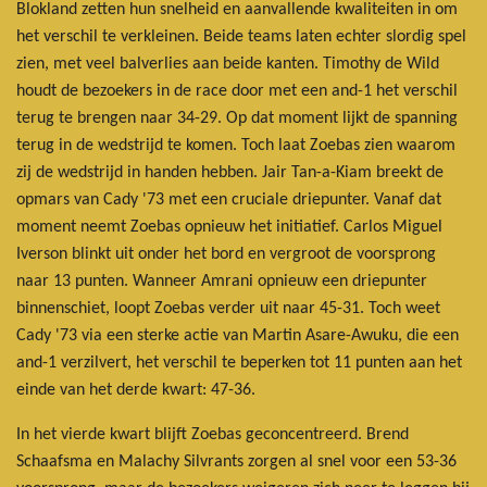
Blokland zetten hun snelheid en aanvallende kwaliteiten in om
het verschil te verkleinen. Beide teams laten echter slordig spel
zien, met veel balverlies aan beide kanten. Timothy de Wild
houdt de bezoekers in de race door met een and-1 het verschil
terug te brengen naar 34-29. Op dat moment lijkt de spanning
terug in de wedstrijd te komen. Toch laat Zoebas zien waarom
zij de wedstrijd in handen hebben. Jair Tan-a-Kiam breekt de
opmars van Cady '73 met een cruciale driepunter. Vanaf dat
moment neemt Zoebas opnieuw het initiatief. Carlos Miguel
Iverson blinkt uit onder het bord en vergroot de voorsprong
naar 13 punten. Wanneer Amrani opnieuw een driepunter
binnenschiet, loopt Zoebas verder uit naar 45-31. Toch weet
Cady '73 via een sterke actie van Martin Asare-Awuku, die een
and-1 verzilvert, het verschil te beperken tot 11 punten aan het
einde van het derde kwart: 47-36.
In het vierde kwart blijft Zoebas geconcentreerd. Brend
Schaafsma en Malachy Silvrants zorgen al snel voor een 53-36