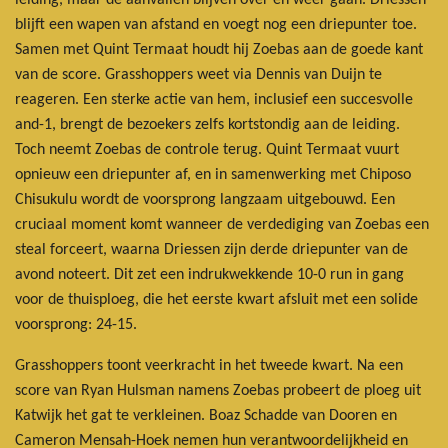
leiding, maar de aanvallen blijven over en weer gaan. Driessen
blijft een wapen van afstand en voegt nog een driepunter toe.
Samen met Quint Termaat houdt hij Zoebas aan de goede kant
van de score. Grasshoppers weet via Dennis van Duijn te
reageren. Een sterke actie van hem, inclusief een succesvolle
and-1, brengt de bezoekers zelfs kortstondig aan de leiding.
Toch neemt Zoebas de controle terug. Quint Termaat vuurt
opnieuw een driepunter af, en in samenwerking met Chiposo
Chisukulu wordt de voorsprong langzaam uitgebouwd. Een
cruciaal moment komt wanneer de verdediging van Zoebas een
steal forceert, waarna Driessen zijn derde driepunter van de
avond noteert. Dit zet een indrukwekkende 10-0 run in gang
voor de thuisploeg, die het eerste kwart afsluit met een solide
voorsprong: 24-15.
Grasshoppers toont veerkracht in het tweede kwart. Na een
score van Ryan Hulsman namens Zoebas probeert de ploeg uit
Katwijk het gat te verkleinen. Boaz Schadde van Dooren en
Cameron Mensah-Hoek nemen hun verantwoordelijkheid en