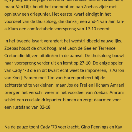
maar Van Dijk houdt het momentum aan Zoebas-zijde met
opnieuw een driepunter. Het eerste kwart eindigt in het
voordeel van de thuisploeg, die dankzij een and-1 van Jair Tan-
a-Kiam een comfortabele voorsprong van 19-10 neemt.
In het tweede kwart verandert het wedstrijdbeeld nauwelijks.
Zoebas houdt de druk hoog, met Leon de Gee en Terrence
Creton die blijven uitblinken in de aanval. De thuisploeg bouwt
haar voorsprong verder uit en komt op 27-10. De enige speler
van Cady '73 die in dit kwart echt weet te imponeren, is Aaron
van Kooij. Samen met Tim van Haren probeert hij de
achterstand te verkleinen, maar Jos de Frel en Hicham Amrani
brengen het verschil weer in het voordeel van Zoebas. Amrani
schiet een cruciale driepunter binnen en zorgt daarmee voor
een ruststand van 32-18.
Na de pauze toont Cady '73 veerkracht. Gino Pennings en Kay