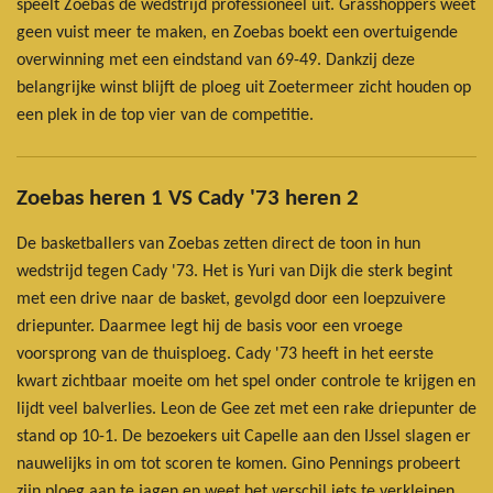
speelt Zoebas de wedstrijd professioneel uit. Grasshoppers weet
geen vuist meer te maken, en Zoebas boekt een overtuigende
overwinning met een eindstand van 69-49. Dankzij deze
belangrijke winst blijft de ploeg uit Zoetermeer zicht houden op
een plek in de top vier van de competitie.
Zoebas heren 1 VS Cady '73 heren 2
De basketballers van Zoebas zetten direct de toon in hun
wedstrijd tegen Cady '73. Het is Yuri van Dijk die sterk begint
met een drive naar de basket, gevolgd door een loepzuivere
driepunter. Daarmee legt hij de basis voor een vroege
voorsprong van de thuisploeg. Cady '73 heeft in het eerste
kwart zichtbaar moeite om het spel onder controle te krijgen en
lijdt veel balverlies. Leon de Gee zet met een rake driepunter de
stand op 10-1. De bezoekers uit Capelle aan den IJssel slagen er
nauwelijks in om tot scoren te komen. Gino Pennings probeert
zijn ploeg aan te jagen en weet het verschil iets te verkleinen,