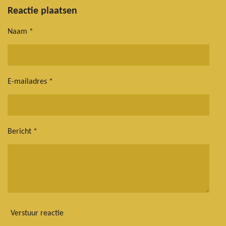
l
e
a
l
e
l
r
e
Reactie plaatsen
n
e
n
Naam *
E-mailadres *
Bericht *
Verstuur reactie