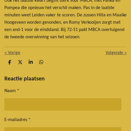
Ook het laatste kwart begint sterk voor MBCA, met Panka en
Pompea die opnieuw het verschil maken. Pas in de laatste
minuten weet Leiden vaker te scoren. De zussen Hilla en Maaike
Hoogeveen worden gevonden, en Romy Verkooijen zorgt met
een and-1 voor de eindstand. Bij 72-51 pakt MBCA overtuigend
de tweede overwinning van het seizoen.
«
Vorige
Volgende
»
D
D
S
D
e
e
h
e
l
e
a
l
e
l
r
e
Reactie plaatsen
n
e
n
Naam *
E-mailadres *