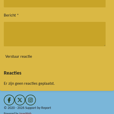
Bericht *
Verstuur reactie
Reacties
Er zijn geen reacties geplaatst.
F
X
I
a
n
© 2020 - 2026 Support by Report
c
s
Powered by
JouwWeb