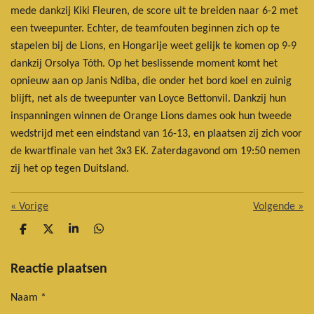
mede dankzij Kiki Fleuren, de score uit te breiden naar 6-2 met
een tweepunter. Echter, de teamfouten beginnen zich op te
stapelen bij de Lions, en Hongarije weet gelijk te komen op 9-9
dankzij Orsolya Tóth. Op het beslissende moment komt het
opnieuw aan op Janis Ndiba, die onder het bord koel en zuinig
blijft, net als de tweepunter van Loyce Bettonvil. Dankzij hun
inspanningen winnen de Orange Lions dames ook hun tweede
wedstrijd met een eindstand van 16-13, en plaatsen zij zich voor
de kwartfinale van het 3x3 EK. Zaterdagavond om 19:50 nemen
zij het op tegen Duitsland.
«
Vorige
Volgende
»
D
D
S
D
e
e
h
e
l
e
a
l
e
l
r
e
Reactie plaatsen
n
e
n
Naam *