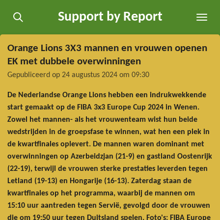
Ga
Support by Report
direct
naar
de
Orange Lions 3X3 mannen en vrouwen openen
hoofdinhoud
EK met dubbele overwinningen
Gepubliceerd op 24 augustus 2024 om 09:30
De Nederlandse Orange Lions hebben een indrukwekkende
start gemaakt op de FIBA 3x3 Europe Cup 2024 in Wenen.
Zowel het mannen- als het vrouwenteam wist hun beide
wedstrijden in de groepsfase te winnen, wat hen een plek in
de kwartfinales oplevert. De mannen waren dominant met
overwinningen op Azerbeidzjan (21-9) en gastland Oostenrijk
(22-19), terwijl de vrouwen sterke prestaties leverden tegen
Letland (19-13) en Hongarije (16-13). Zaterdag staan de
kwartfinales op het programma, waarbij de mannen om
15:10 uur aantreden tegen Servië, gevolgd door de vrouwen
die om 19:50 uur tegen Duitsland spelen. Foto's: FIBA Europe