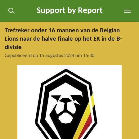
Ga
Support by Report
direct
naar
de
Trefzeker onder 16 mannen van de Belgian
hoofdinhoud
Lions naar de halve finale op het EK in de B-
divisie
Gepubliceerd op 15 augustus 2024 om 15:30