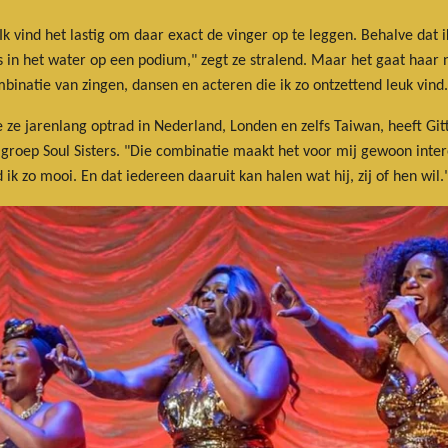
Ik vind het lastig om daar exact de vinger op te leggen. Behalve dat
s in het water op een podium," zegt ze stralend. Maar het gaat haar n
mbinatie van zingen, dansen en acteren die ik zo ontzettend leuk vind.
ze jarenlang optrad in Nederland, Londen en zelfs Taiwan, heeft Gitt
ep Soul Sisters. "Die combinatie maakt het voor mij gewoon interess
 zo mooi. En dat iedereen daaruit kan halen wat hij, zij of hen wil.