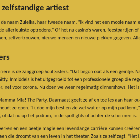
 zelfstandige artiest
r de naam Zuleika, haar tweede naam. "Ik vind het een mooie naam e
de allerleukste optredens." Of het nu casino’s waren, feestpartijen 
omen, zelfvertrouwen, nieuwe mensen en nieuwe plekken gegeven. Alle
ers
rière is de zanggroep Soul Sisters. "Dat begon ooit als een geintje. 
itty. Inmiddels is het uitgegroeid tot een professionele groep die r
er, net voor corona. Nu doen we weer regelmatig dinnershows. Het is e
 Mamma Mia! The Party. Daarnaast geeft ze af en toe les aan haar o
dt ze open. "Ik doe mijn best en zie wel wat er op mijn pad komt," z
en, of dat nu op het podium, in de spotlights of achter de schermen is.
 werken en een beetje magie een levenslange carrière kunnen creëre
een die droomt van een leven in het theater. Zoals ze zelf zegt: "Het 