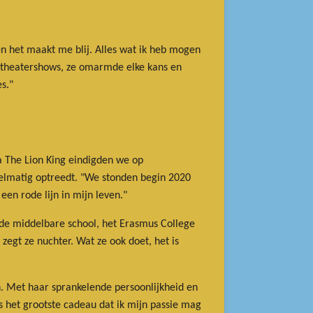
n het maakt me blij. Alles wat ik heb mogen
of theatershows, ze omarmde elke kans en
s."
Na The Lion King eindigden we op
egelmatig optreedt. "We stonden begin 2020
en rode lijn in mijn leven."
ude middelbare school, het Erasmus College
egt ze nuchter. Wat ze ook doet, het is
n. Met haar sprankelende persoonlijkheid en
is het grootste cadeau dat ik mijn passie mag