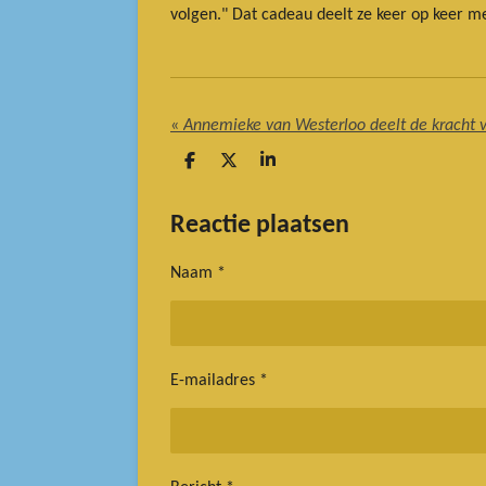
volgen." Dat cadeau deelt ze keer op keer me
«
Annemieke van Westerloo deelt de kracht 
D
D
S
e
e
h
l
e
a
e
l
r
Reactie plaatsen
n
e
Naam *
E-mailadres *