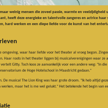
 maar weinig mensen die zoveel passie, warmte en veelzijdigheid ui
nt, heeft deze energieke en talentvolle zangeres en actrice haar
gen, hard werken en een diepe liefde voor de kunst van het entert
erleven
ke omgeving, waar haar liefde voor het theater al vroeg begon. Zingen
kan. Haar roots in het theater liggen bij musicalverenigingen waar ze 
 vertelt Gitty. Toch koos ze aanvankelijk voor een andere weg: "In die t
conservatorium de Hoge Hotelschool in Maastricht gedaan."
. De musical The Lion King was haar grote droom. "Ik heb altijd gezeg
 werken, maar het is me wel gelukt." Het betekende het begin van e
iatie