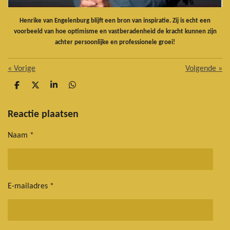
Henrike van Engelenburg blijft een bron van inspiratie. Zij is echt een
voorbeeld van hoe optimisme en vastberadenheid de kracht kunnen zijn
achter persoonlijke en professionele groei!
«
Vorige
Volgende
»
D
D
S
D
e
e
h
e
l
e
a
l
e
l
r
e
Reactie plaatsen
n
e
n
Naam *
E-mailadres *