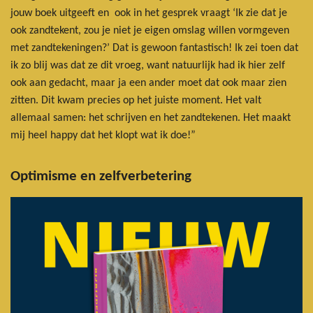
jouw boek uitgeeft en ook in het gesprek vraagt ‘Ik zie dat je
ook zandtekent, zou je niet je eigen omslag willen vormgeven
met zandtekeningen?’ Dat is gewoon fantastisch! Ik zei toen dat
ik zo blij was dat ze dit vroeg, want natuurlijk had ik hier zelf
ook aan gedacht, maar ja een ander moet dat ook maar zien
zitten. Dit kwam precies op het juiste moment. Het valt
allemaal samen: het schrijven en het zandtekenen. Het maakt
mij heel happy dat het klopt wat ik doe!”
Optimisme en zelfverbetering