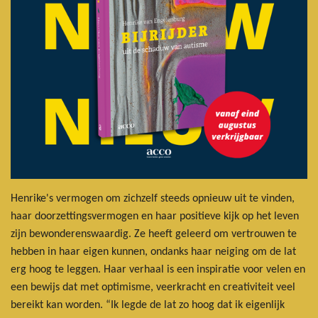
Henrike's vermogen om zichzelf steeds opnieuw uit te vinden,
haar doorzettingsvermogen en haar positieve kijk op het leven
zijn bewonderenswaardig. Ze heeft geleerd om vertrouwen te
hebben in haar eigen kunnen, ondanks haar neiging om de lat
erg hoog te leggen. Haar verhaal is een inspiratie voor velen en
een bewijs dat met optimisme, veerkracht en creativiteit veel
bereikt kan worden. “Ik legde de lat zo hoog dat ik eigenlijk