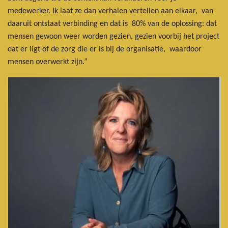
medewerker. Ik laat ze dan verhalen vertellen aan elkaar, van
daaruit ontstaat verbinding en dat is 80% van de oplossing: dat
mensen gewoon weer worden gezien, gezien voorbij het project
dat er ligt of de zorg die er is bij de organisatie, waardoor
mensen overwerkt zijn.”