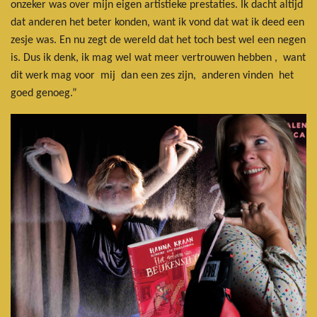
onzeker was over mijn eigen artistieke prestaties. Ik dacht altijd
dat anderen het beter konden, want ik vond dat wat ik deed een
zesje was. En nu zegt de wereld dat het toch best wel een negen
is. Dus ik denk, ik mag wel wat meer vertrouwen hebben , want
dit werk mag voor mij dan een zes zijn, anderen vinden het
goed genoeg.”