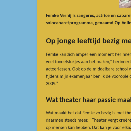
Femke Vernij is zangeres, actrice en cabar
solocabaretprogramma, genaamd Op Volle K
Op jonge leeftijd bezig me
Femke kan zich amper een moment herinneren d
veel toneelstukjes aan het maken,” herinnert
acteerlessen. Ook op de middelbare school w
tijdens mijn examenjaar ben ik de voorople
2009.”
Wat theater haar passie maa
Wat maakt het dat Femke zo bezig is met thea
daarmee steeds meer. “Theater vergt creëren,
op mensen kan hebben. Dat kan je voor elka