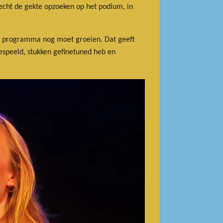
 echt de gekte opzoeken op het podium, in
zo’n programma nog moet groeien. Dat geeft
gespeeld, stukken gefinetuned heb en