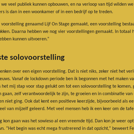
 we veel publiek kunnen opbouwen, en na verloop van tijd wilden we
ers is dan in een woonkamer of in een bedrijf op te treden.
 voorstelling genaamd Lijf On Stage gemaakt, een voorstelling bestaa
kken. Daarna hebben we nog vier voorstellingen gemaakt. In totaal h
ebben kunnen uitvoeren.”
te solovoorstelling
en over een eigen voorstelling. Dat is niet niks, zeker niet het verl
 nieuws. Vanaf de lockdown periode ben ik begonnen met het maken van 
het mij stap voor stap gelukt om tot een solovoorstelling te komen,
aan, zelf verantwoordelijk te zijn, te groeien en in combinatie van d
 niet ging. Ook dat kent een positieve keerzijde, bijvoorbeeld als e
el van mijzelf geleerd. Met veel mensen heb ik een keer om de tafel 
lag kon gaan was het sowieso al een vreemde tijd. Dan kon je weer o
wn. “Het begin was echt mega frustrerend in dat opzicht,” beweert F