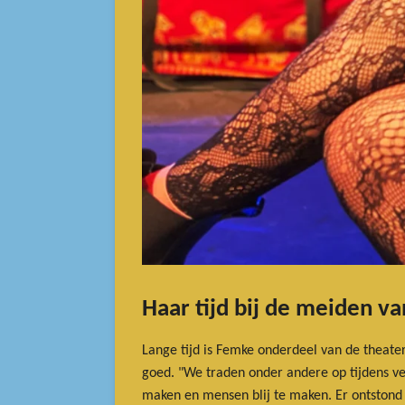
Haar tijd bij de meiden v
Lange tijd is Femke onderdeel van de theat
goed. "We traden onder andere op tijdens v
maken en mensen blij te maken. Er ontstond 