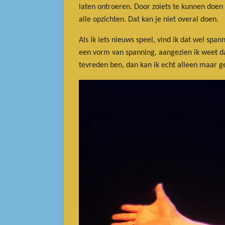
laten ontroeren. Door zoiets te kunnen doen 
alle opzichten. Dat kan je niet overal doen.
Als ik iets nieuws speel, vind ik dat wel sp
een vorm van spanning, aangezien ik weet dat
tevreden ben, dan kan ik echt alleen maar g