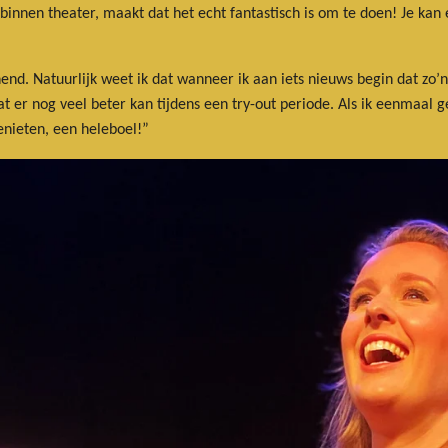
binnen theater, maakt dat het echt fantastisch is om te doen! Je kan
annend. Natuurlijk weet ik dat wanneer ik aan iets nieuws begin dat 
 er nog veel beter kan tijdens een try-out periode. Als ik eenmaal 
enieten, een heleboel!”