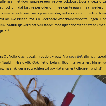
ch allemaal niet door vanwege een nieuwe lockdown. Door al deze onz
n. Toch zijn dat lastige periodes om mee om te gaan, maar wederom
ook een periode was waarop we overdag wel mochten optreden. Toen 
 tot nieuwe ideeën, zoals bijvoorbeeld woonkamervoorstellingen. Onda
n. Natuurlijk werd het wel steeds moeilijker doordat er steeds meer 
k is!”
g Op Volle Kracht bezig met de try-outs. Via
deze link
zijn haar speel
Naald in Naaldwijk. Ook niet onbelangrijk om te vertellen: binnenkort
g, maar ik kan niet wachten tot ook dat moment officieel rond is!”