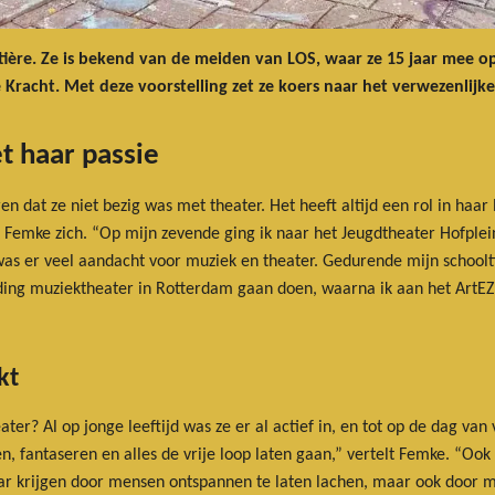
etière. Ze is bekend van de meiden van LOS, waar ze 15 jaar mee op
racht. Met deze voorstelling zet ze koers naar het verwezenlijk
t haar passie
at ze niet bezig was met theater. Het heeft altijd een rol in haar le
 Femke zich. “Op mijn zevende ging ik naar het Jeugdtheater Hofplei
as er veel aandacht voor muziek en theater. Gedurende mijn schoolti
iding muziektheater in Rotterdam gaan doen, waarna ik aan het Art
kt
ter? Al op jonge leeftijd was ze er al actief in, en tot op de dag van
 fantaseren en alles de vrije loop laten gaan,” vertelt Femke. “Ook 
ar krijgen door mensen ontspannen te laten lachen, maar ook door 