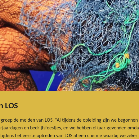
an LOS
ergroep de meiden van LOS. “Al tijdens de opleiding zijn we begonn
erjaardagen en bedrijfsfeestjes, en we hebben elkaar gevonden omd
tijdens het eerste optreden van LOS al een chemie waarbij we zeker w