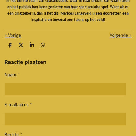
in het eerste team van Grasshoppers, waar ze haar droom kan waarmaken
en het publiek kan laten genieten van haar spectaculaire spel. Want als er
één ding zeker is, dan is het dit: Marloes Langeveld is een doorzetter, een
inspiratie en bovenal een talent op het veld!
«
Vorige
Volgende
»
D
D
S
D
e
e
h
e
l
e
a
l
e
l
r
e
Reactie plaatsen
n
e
n
Naam *
E-mailadres *
Bericht *