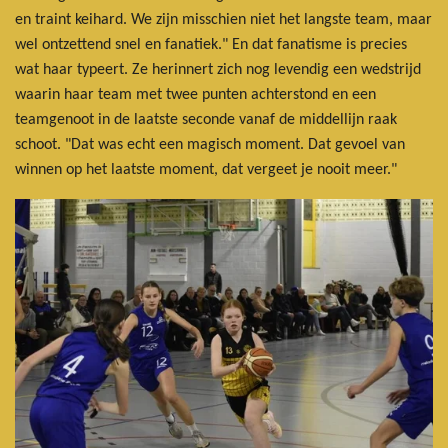
en traint keihard. We zijn misschien niet het langste team, maar
wel ontzettend snel en fanatiek." En dat fanatisme is precies
wat haar typeert. Ze herinnert zich nog levendig een wedstrijd
waarin haar team met twee punten achterstond en een
teamgenoot in de laatste seconde vanaf de middellijn raak
schoot. "Dat was echt een magisch moment. Dat gevoel van
winnen op het laatste moment, dat vergeet je nooit meer."