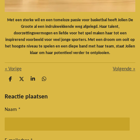
Met een sterke wil en een tomeloze passie voor basketbal heeft Jolien De
Groote al een indrukwekkende weg afgelegd. Haar talent,
doorzettingsvermogen en liefde voor het spel maken haar tot een
inspirerend voorbeeld voor veel jonge sporters. Met een droom om ooit op
het hoogste niveau te spelen en een diepe band met haar team, staat Jolien
klaar om haar potentieel verder te ontplooien.
«
Vorige
Volgende
»
D
D
S
D
e
e
h
e
l
e
a
l
e
l
r
e
Reactie plaatsen
n
e
n
Naam *