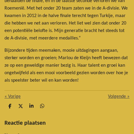
behaalden de finale, en in de laatste seconde verloren we van
Roemenië. Met het onder 20 team zaten we in de A-divisie. We
kwamen in 2012 in de halve finale terecht tegen Turkije, maar
die hebben we net aan verloren. Het liet wel zien dat onder 20
een potentiële belofte is. Mijn generatie bracht het steeds tot
de A-divisie, met meerdere medailles.”
Bijzondere tijden meemaken, mooie uitdagingen aangaan,
sterker worden en groeien; Marlou de Kleijn heeft bewezen dat
ze op een geweldige manier bezig is. Haar talent en groei kan
ongetwijfeld als een mooi voorbeeld gezien worden over hoe je
als speelster beter wil en kan worden!
«
Vorige
Volgende
»
D
D
S
D
e
e
h
e
l
e
a
l
e
l
r
e
Reactie plaatsen
n
e
n