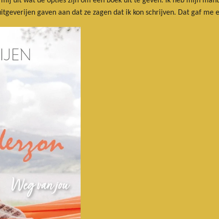
 mij uit wat de opties zijn om een boek uit te geven. Ik heb mijn man
uitgeverijen gaven aan dat ze zagen dat ik kon schrijven. Dat gaf me 