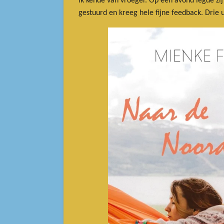
ik kende van vroeger. Op een avond legde zij
gestuurd en kreeg hele fijne feedback. Drie 