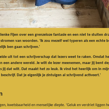
nke Fijen over een grenzeloze fantasie en een niet te stuiten dra
n stromen van woorden. ‘Ik zou mezelf wel typeren als een echte bezig
lijk ben gaan schrijven.’
eide uit tot een schrijverschap dat lezers weet te raken. Omdat h
f in een andere wereld. Je wilt de lezer meenemen, maar jij bent d
 jij dat wilt. Dat maakt het zo leuk. Ik vind het heerlijk om in mij
eschrijf. Dat je eigenlijk je zintuigen al schrijvend activeert.’
n
n, kwetsbaarheid en menselijke diepte. ‘Geluk en verdriet liggen heel