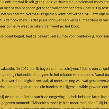
t is ook iets wat ik zelf graag lees: verhalen die je helemaal meesle
an ineens van beneden geroepen wordt dat het eten klaar is. Op zo’n
 het verhaal zit. Normaal gesproken komt het verhaal vrij letterlijk b
t ik zelf ook merk, is dat je als schrijver een verhaal meerdere kere
keer opnieuw weet te raken, dan weet je: het klopt.’
 opzet begint, laat ze bewust veel ruimte voor ontdekking, voor ni
 vakantie. ‘In 2019 ben ik begonnen met schrijven. Tijdens een vakan
 Uiteindelijk belandde die ergens in het midden van het boek. Vanaf 
. Het werd een logisch verhaal, al moest er nog wel wat geschoven 
 doel om een gedrukt boek in handen te krijgen; ik wilde gewoon een 
ij de steun en liefde van haar omgeving. ‘Ik heb het toen laten leze
en gegeven moment: “Misschien moet je hier meer mee doen.” Hij bra