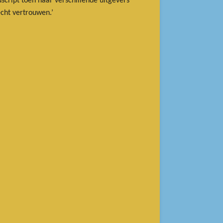
uscript toen naar verschillende uitgevers
echt vertrouwen.’