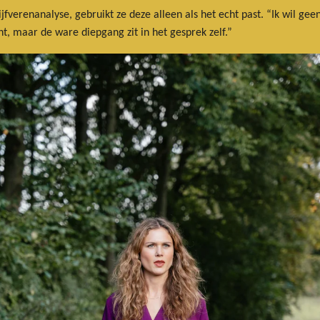
ijfverenanalyse, gebruikt ze deze alleen als het echt past. “Ik wil ge
t, maar de ware diepgang zit in het gesprek zelf.”