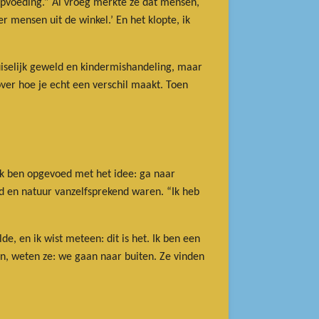
pvoeding.” Al vroeg merkte ze dat mensen,
r mensen uit de winkel.’ En het klopte, ik
uiselijk geweld en kindermishandeling, maar
over hoe je echt een verschil maakt. Toen
“Ik ben opgevoed met het idee: ga naar
id en natuur vanzelfsprekend waren. “Ik heb
, en ik wist meteen: dit is het. Ik ben een
en, weten ze: we gaan naar buiten. Ze vinden