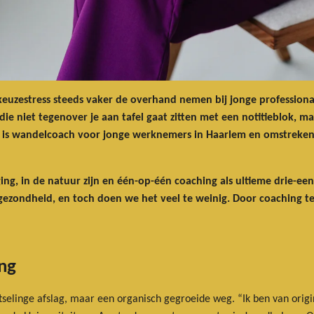
n keuzestress steeds vaker de overhand nemen bij jonge professiona
e niet tegenover je aan tafel gaat zitten met een notitieblok, m
g, is wandelcoach voor jonge werknemers in Haarlem en omstreken
, in de natuur zijn en één-op-één coaching als ultieme drie-eenh
 gezondheid, en toch doen we het veel te weinig. Door coaching t
ng
tselinge afslag, maar een organisch gegroeide weg. “Ik ben van origi