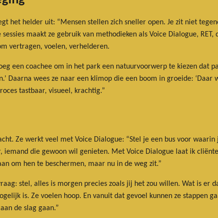
eging
 het helder uit: “Mensen stellen zich sneller open. Je zit niet tegen
deze sessies maakt ze gebruik van methodieken als Voice Dialogue, RET
 om vertragen, voelen, verhelderen.
roeg een coachee om in het park een natuurvoorwerp te kiezen dat pas
en.’ Daarna wees ze naar een klimop die een boom in groeide: ‘Daar w
oces tastbaar, visueel, krachtig.”
cht. Ze werkt veel met Voice Dialogue: “Stel je een bus voor waarin jij
r, iemand die gewoon wil genieten. Met Voice Dialogue laat ik cliënte
taan om hen te beschermen, maar nu in de weg zit.”
ag: stel, alles is morgen precies zoals jij het zou willen. Wat is er 
elijk is. Ze voelen hoop. En vanuit dat gevoel kunnen ze stappen ga
 aan de slag gaan.”