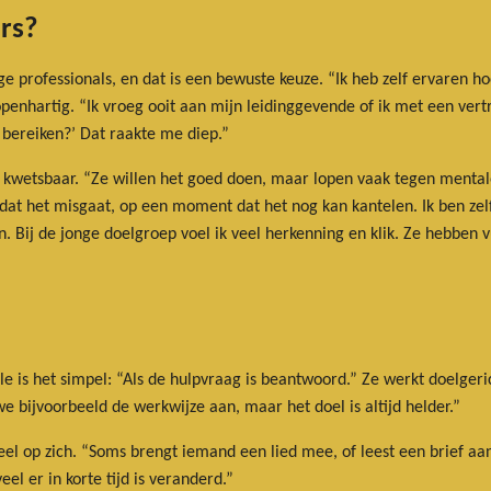
rs?
ge professionals, en dat is een bewuste keuze. “Ik heb zelf ervaren h
 openhartig. “Ik vroeg ooit aan mijn leidinggevende of ik met een ve
bereiken?’ Dat raakte me diep.”
k kwetsbaar. “Ze willen het goed doen, maar lopen vaak tegen menta
rdat het misgaat, op een moment dat het nog kan kantelen. Ik ben zel
n. Bij de jonge doelgroep voel ik veel herkenning en klik. Ze hebben 
e is het simpel: “Als de hulpvraag is beantwoord.” Ze werkt doelgeri
e bijvoorbeeld de werkwijze aan, maar het doel is altijd helder.”
tueel op zich. “Soms brengt iemand een lied mee, of leest een brief aa
el er in korte tijd is veranderd.”