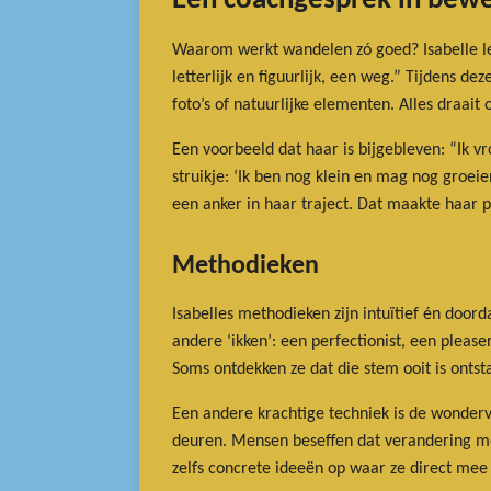
Een coachgesprek in bew
Waarom werkt wandelen zó goed? Isabelle legt
letterlijk en figuurlijk, een weg.” Tijdens 
foto’s of natuurlijke elementen. Alles draait
Een voorbeeld dat haar is bijgebleven: “Ik v
struikje: ‘Ik ben nog klein en mag nog groei
een anker in haar traject. Dat maakte haar pr
Methodieken
Isabelles methodieken zijn intuïtief én doorda
andere ‘ikken’: een perfectionist, een please
Soms ontdekken ze dat die stem ooit is onts
Een andere krachtige techniek is de wondervra
deuren. Mensen beseffen dat verandering mog
zelfs concrete ideeën op waar ze direct mee