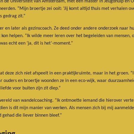
 de Universiteit van Amsterdam, met een master in Jeugdhulp en O
rden. “Mijn broertje zei ooit: ‘Jij komt altijd thuis met verhalen ove
s gedrag zit.”
ker en later als gezinscoach. Ze deed onder andere onderzoek naar h
t kon helpen. “Ik wilde meer leren over het begeleiden van mensen, 
was echt een ‘ja, dit is het’-moment.”
at deze zich niet afspeelt in een praktijkruimte, maar in het groen. 
haar ouders en broertje woonden ze in een eco-wijk, waar duurzaamhe
iefde voor buiten zijn zit diep.”
ereld van wandelcoaching. “Ik ontmoette iemand die hierover vertelde
dien is dit mijn manier van werken. Als mensen zich bij mij aanmeld
d gehad die liever binnen bleef.”